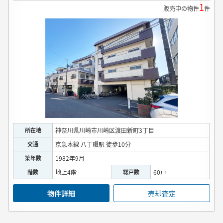
1
販売中の物件
件
所在地
神奈川県川崎市川崎区渡田新町3丁目
交通
京急本線 八丁畷駅 徒歩10分
築年数
1982年9月
階数
地上4階
総戸数
60戸
物件詳細
売却査定