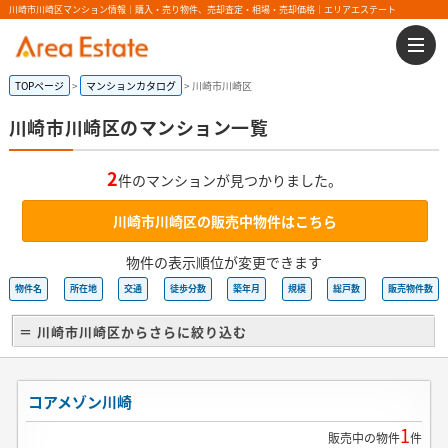
川崎市川崎区マンション情報｜購入・売り物件、売却査定・相場・売却価格｜エリアエステート
TOPページ
マンションカタログ
川崎市川崎区
川崎市川崎区のマンション一覧
2
件のマンションが見つかりました。
川崎市川崎区の販売中物件はこちら
物件の表示順位が変更できます
物件名
所在地
交通
徒歩分数
築年月
規模
総戸数
販売物件数
＝ 川崎市川崎区からさらに絞り込む
コアメゾン川崎
1
販売中の物件
件