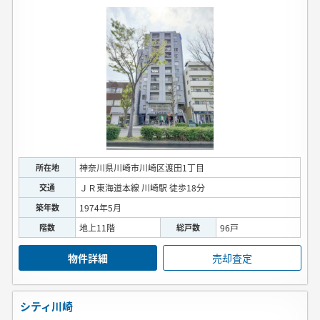
所在地
神奈川県川崎市川崎区渡田1丁目
交通
ＪＲ東海道本線 川崎駅 徒歩18分
築年数
1974年5月
階数
地上11階
総戸数
96戸
物件詳細
売却査定
シティ川崎