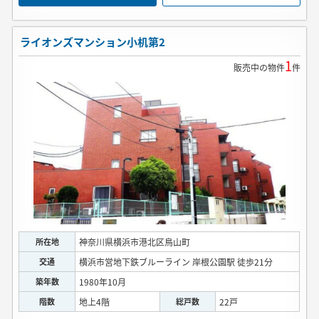
ライオンズマンション小机第2
1
販売中の物件
件
所在地
神奈川県横浜市港北区鳥山町
交通
横浜市営地下鉄ブルーライン 岸根公園駅 徒歩21分
築年数
1980年10月
階数
地上4階
総戸数
22戸