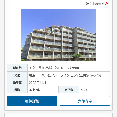
2
販売中の物件
件
所在地
神奈川県横浜市神奈川区三ツ沢西町
交通
横浜市営地下鉄ブルーライン 三ツ沢上町駅 徒歩7分
築年数
2008年11月
階数
地上7階
総戸数
76戸
物件詳細
売却査定