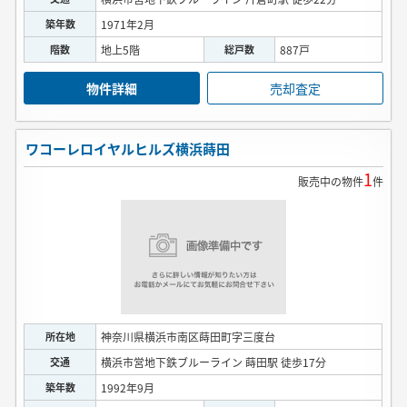
築年数
1971年2月
階数
地上5階
総戸数
887戸
物件詳細
売却査定
ワコーレロイヤルヒルズ横浜蒔田
1
販売中の物件
件
所在地
神奈川県横浜市南区蒔田町字三度台
交通
横浜市営地下鉄ブルーライン 蒔田駅 徒歩17分
築年数
1992年9月