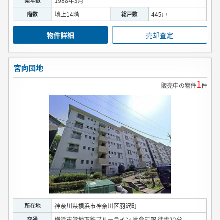
1988年3月
階数
地上14階
総戸数
445戸
物件詳細
売却査定
宮向団地
1
販売中の物件
件
所在地
神奈川県横浜市神奈川区羽沢町
交通
横浜市営地下鉄ブルーライン 片倉町駅 徒歩22分