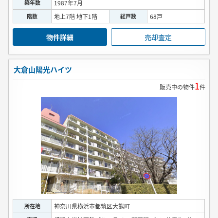
築年数
1987年7月
階数
地上7階 地下1階
総戸数
68戸
物件詳細
売却査定
大倉山陽光ハイツ
1
販売中の物件
件
所在地
神奈川県横浜市都筑区大熊町