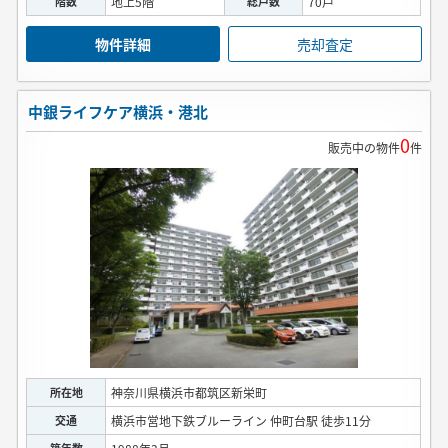
階数
地上5階
総戸数
70戸
物件詳細
売却査定
中銀ライフケア横浜・港北
0
販売中の物件
件
所在地
神奈川県横浜市都筑区新栄町
交通
横浜市営地下鉄ブルーライン 仲町台駅 徒歩11分
築年数