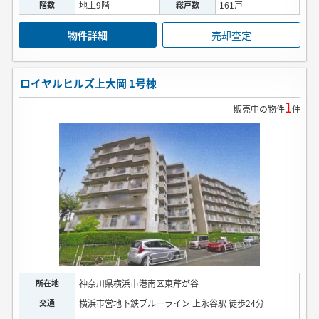
階数
地上9階
総戸数
161戸
物件詳細
売却査定
ロイヤルヒルズ上大岡 1号棟
1
販売中の物件
件
所在地
神奈川県横浜市港南区東芹が谷
交通
横浜市営地下鉄ブルーライン 上永谷駅 徒歩24分