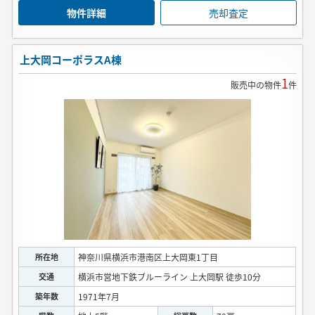
物件詳細
売却査定
上大岡コーポラスA棟
1
販売中の物件
件
所在地
神奈川県横浜市港南区上大岡東1丁目
交通
横浜市営地下鉄ブルーライン 上大岡駅 徒歩10分
築年数
1971年7月