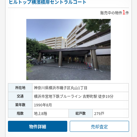
ヒルトップ横濱根岸セントラルコート
1
販売中の物件
件
所在地
神奈川県横浜市磯子区丸山1丁目
交通
横浜市営地下鉄ブルーライン 吉野町駅 徒歩19分
築年数
1990年8月
階数
地上8階
総戸数
279戸
物件詳細
売却査定