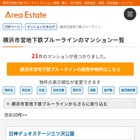
横浜市営地下鉄ブルーラインマンション情報｜購入・売り物件、売却査定・相場・売却価格｜エリアエステート
TOPページ
マンションカタログ
横浜市営地下鉄ブルーライン
横浜市営地下鉄ブルーラインのマンション一覧
21
件のマンションが見つかりました。
横浜市営地下鉄ブルーラインの販売中物件はこちら
物件の表示順位が変更できます
物件名
所在地
交通
徒歩分数
築年月
規模
総戸数
販売物件数
＝ 横浜市営地下鉄ブルーラインからさらに絞り込む
次の10件>>
日神デュオステージ三ツ沢公園