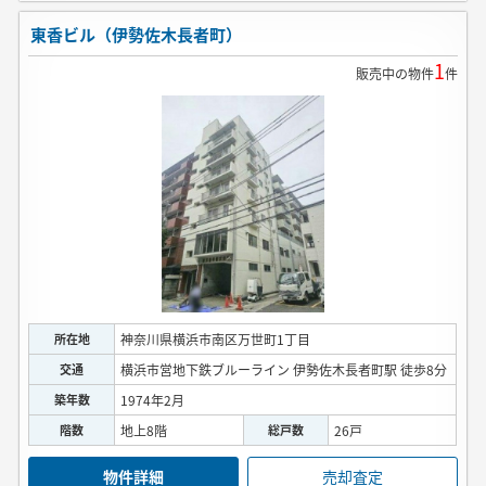
東香ビル（伊勢佐木長者町）
1
販売中の物件
件
所在地
神奈川県横浜市南区万世町1丁目
交通
横浜市営地下鉄ブルーライン 伊勢佐木長者町駅 徒歩8分
築年数
1974年2月
階数
地上8階
総戸数
26戸
物件詳細
売却査定