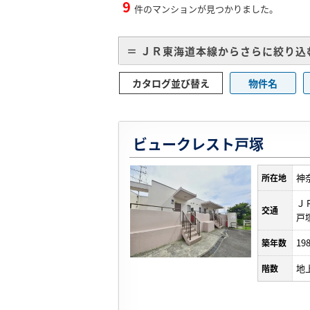
9
件のマンションが見つかりました。
＝ ＪＲ東海道本線からさらに絞り込
カタログ並び替え
物件名
ビュークレスト戸塚
神
所在地
Ｊ
交通
戸
19
築年数
地
階数