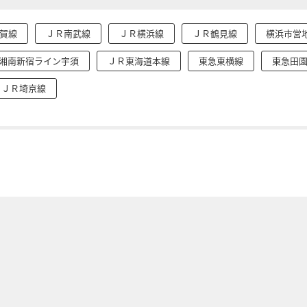
賀線
ＪＲ南武線
ＪＲ横浜線
ＪＲ鶴見線
横浜市営
湘南新宿ライン宇須
ＪＲ東海道本線
東急東横線
東急田
ＪＲ埼京線