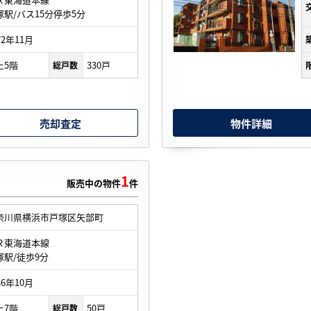
塚駅/バス15分停歩5分
72年11月
上5階
330戸
総戸数
売却査定
物件詳細
1
販売中の物件
件
奈川県横浜市戸塚区矢部町
Ｒ東海道本線
塚駅/徒歩9分
86年10月
上7階
50戸
総戸数