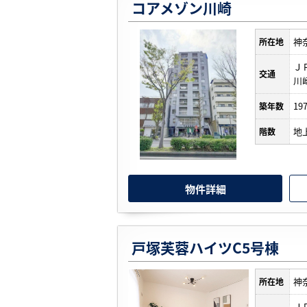
コアメゾン川崎
神
所在地
Ｊ
交通
川
19
築年数
地
階数
物件詳細
戸塚芙蓉ハイツC5号棟
神
所在地
Ｊ