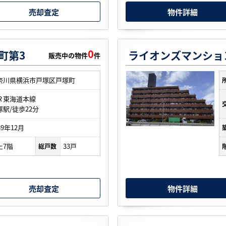
売却査定
物件詳細
0
町第3
ライオンズマンショ
販売中の物件
件
奈川県横浜市戸塚区戸塚町
Ｒ東海道本線
塚駅/徒歩22分
89年12月
上7階
33戸
総戸数
売却査定
物件詳細