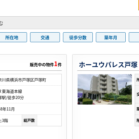
む
所在地
交通
徒歩分数
築年月
1
ホーユウパレス戸塚
販売中の物件
件
奈川県横浜市戸塚区戸塚町
Ｒ東海道本線
塚駅/徒歩20分
88年11月
上3階
総戸数