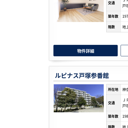
交通
戸
19
築年数
地
階数
物件詳細
ルピナス戸塚参番館
神
所在地
Ｊ
交通
戸
19
築年数
地
階数