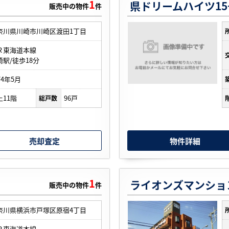
1
県ドリームハイツ1
販売中の物件
件
奈川県川崎市川崎区渡田1丁目
Ｒ東海道本線
崎駅/徒歩18分
74年5月
上11階
96戸
総戸数
売却査定
物件詳細
1
ライオンズマンション
販売中の物件
件
奈川県横浜市戸塚区原宿4丁目
Ｒ東海道本線