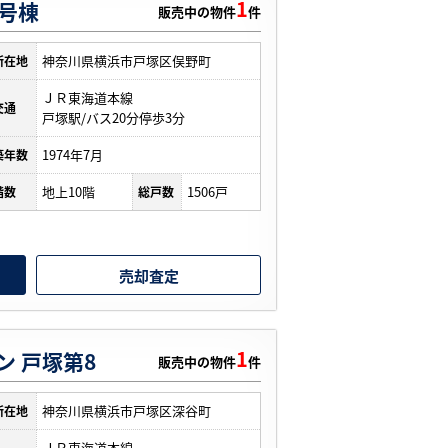
1
5号棟
販売中の物件
件
神奈川県横浜市戸塚区俣野町
所在地
ＪＲ東海道本線
交通
戸塚駅/バス20分停歩3分
1974年7月
築年数
地上10階
1506戸
階数
総戸数
売却査定
1
 戸塚第8
販売中の物件
件
神奈川県横浜市戸塚区深谷町
所在地
ＪＲ東海道本線