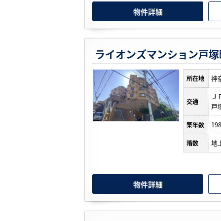
物件詳細
ライオンズマンション戸塚
神
所在地
Ｊ
交通
戸
19
築年数
地
階数
物件詳細