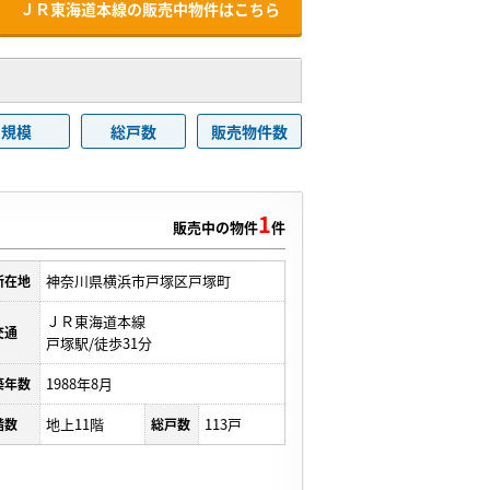
ＪＲ東海道本線の販売中物件はこちら
規模
総戸数
販売物件数
1
販売中の物件
件
神奈川県横浜市戸塚区戸塚町
所在地
ＪＲ東海道本線
交通
戸塚駅/徒歩31分
1988年8月
築年数
地上11階
113戸
階数
総戸数