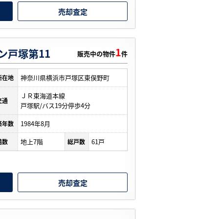
売却査定
1
ン戸塚第11
販売中の物件
件
神奈川県横浜市戸塚区東俣野町
所在地
ＪＲ東海道本線
交通
戸塚駅/バス19分停歩4分
1984年8月
築年数
地上7階
61戸
階数
総戸数
売却査定