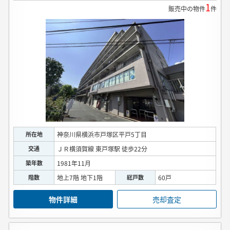
1
販売中の物件
件
所在地
神奈川県横浜市戸塚区平戸5丁目
交通
ＪＲ横須賀線 東戸塚駅 徒歩22分
築年数
1981年11月
階数
地上7階 地下1階
総戸数
60戸
物件詳細
売却査定