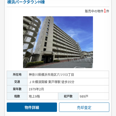
横浜パークタウンH棟
1
販売中の物件
件
所在地
神奈川県横浜市南区六ツ川3丁目
交通
ＪＲ横須賀線 東戸塚駅 徒歩35分
築年数
1979年2月
階数
地上9階
総戸数
989戸
物件詳細
売却査定