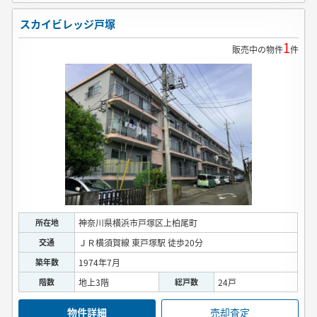
スカイビレッジ戸塚
1
販売中の物件
件
所在地
神奈川県横浜市戸塚区上柏尾町
交通
ＪＲ横須賀線 東戸塚駅 徒歩20分
築年数
1974年7月
階数
地上3階
総戸数
24戸
物件詳細
売却査定