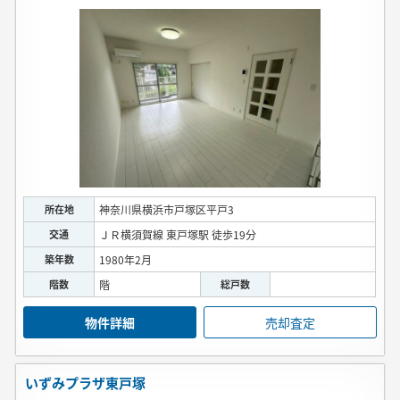
所在地
神奈川県横浜市戸塚区平戸3
交通
ＪＲ横須賀線 東戸塚駅 徒歩19分
築年数
1980年2月
階数
階
総戸数
物件詳細
売却査定
いずみプラザ東戸塚