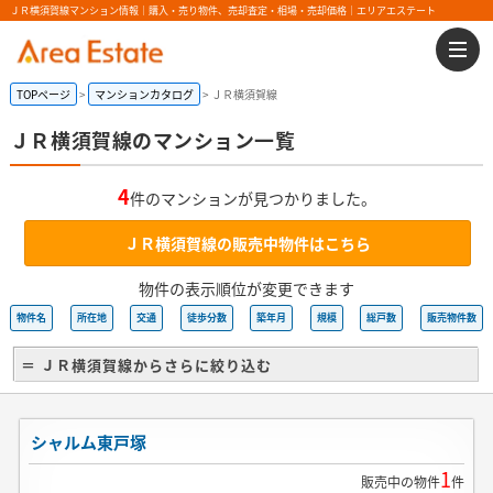
ＪＲ横須賀線マンション情報｜購入・売り物件、売却査定・相場・売却価格｜エリアエステート
TOPページ
マンションカタログ
ＪＲ横須賀線
ＪＲ横須賀線のマンション一覧
4
件のマンションが見つかりました。
ＪＲ横須賀線の販売中物件はこちら
物件の表示順位が変更できます
物件名
所在地
交通
徒歩分数
築年月
規模
総戸数
販売物件数
＝ ＪＲ横須賀線からさらに絞り込む
シャルム東戸塚
1
販売中の物件
件