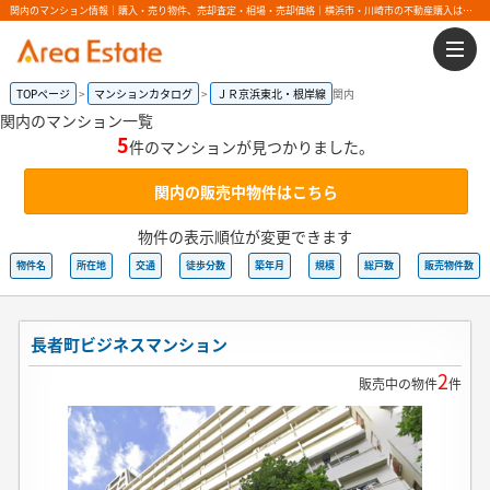
関内のマンション情報｜購入・売り物件、売却査定・相場・売却価格｜横浜市・川崎市の不動産購入はエリアエステート
TOPページ
マンションカタログ
ＪＲ京浜東北・根岸線
関内
関内のマンション一覧
5
件のマンションが見つかりました。
関内の販売中物件はこちら
物件の表示順位が変更できます
物件名
所在地
交通
徒歩分数
築年月
規模
総戸数
販売物件数
長者町ビジネスマンション
2
販売中の物件
件