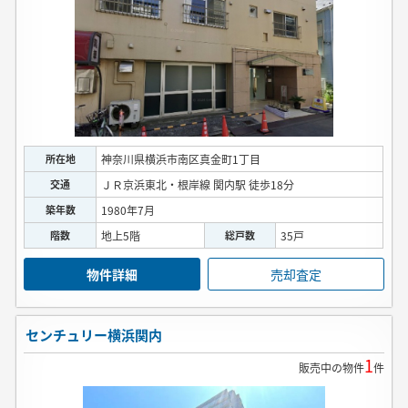
所在地
神奈川県横浜市南区真金町1丁目
交通
ＪＲ京浜東北・根岸線 関内駅 徒歩18分
築年数
1980年7月
階数
地上5階
総戸数
35戸
物件詳細
売却査定
センチュリー横浜関内
1
販売中の物件
件