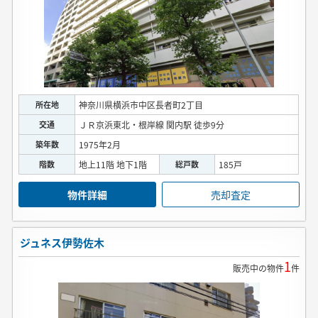
所在地
神奈川県横浜市中区長者町2丁目
交通
ＪＲ京浜東北・根岸線 関内駅 徒歩9分
築年数
1975年2月
階数
地上11階 地下1階
総戸数
185戸
物件詳細
売却査定
ジュネス伊勢佐木
1
販売中の物件
件