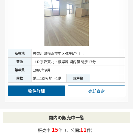
所在地
神奈川県横浜市中区弥生町4丁目
交通
ＪＲ京浜東北・根岸線 関内駅 徒歩17分
築年数
1986年9月
階数
地上10階 地下1階
総戸数
物件詳細
売却査定
関内の販売中一覧
15
11
販売中:
件（非公開:
件）