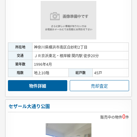
所在地
神奈川県横浜市南区白妙町2丁目
交通
ＪＲ京浜東北・根岸線 関内駅 徒歩20分
築年数
1996年4月
階数
地上10階
総戸数
45戸
物件詳細
売却査定
セザール大通り公園
0
販売中の物件
件