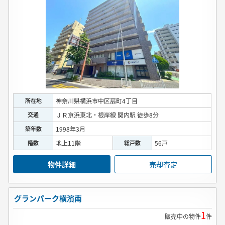
所在地
神奈川県横浜市中区扇町4丁目
交通
ＪＲ京浜東北・根岸線 関内駅 徒歩8分
築年数
1998年3月
階数
地上11階
総戸数
56戸
物件詳細
売却査定
グランパーク横濱南
1
販売中の物件
件